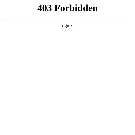
美
首页
美高梅平台娱乐
师资队伍
教