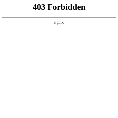
美
首页
美高梅平台娱乐
师资队伍
教