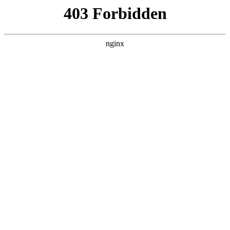
美
首页
美高梅平台娱乐
师资队伍
教